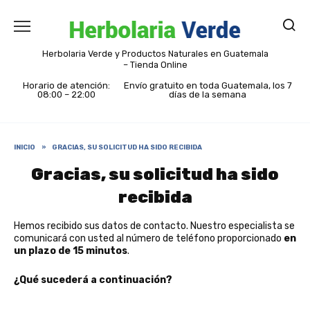
Skip
to
content
Herbolaria Verde y Productos Naturales en Guatemala
– Tienda Online
Horario de atención:
Envío gratuito en toda Guatemala, los 7
08:00 – 22:00
días de la semana
INICIO
»
GRACIAS, SU SOLICITUD HA SIDO RECIBIDA
Gracias, su solicitud ha sido
recibida
Hemos recibido sus datos de contacto. Nuestro especialista se
comunicará con usted al número de teléfono proporcionado
en
un plazo de 15 minutos
.
¿Qué sucederá a continuación?